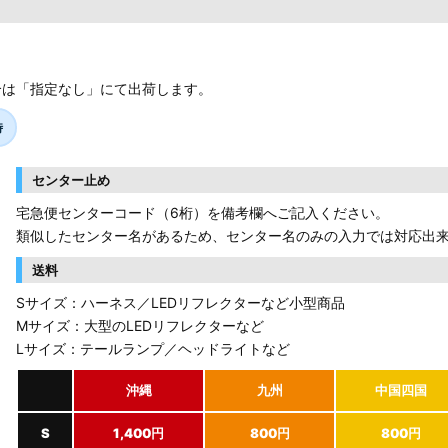
合は「指定なし」にて出荷します。
時
センター止め
宅急便センターコード（6桁）を備考欄へご記入ください。
類似したセンター名があるため、センター名のみの入力では対応出
送料
Sサイズ：ハーネス／LEDリフレクターなど小型商品
Mサイズ：大型のLEDリフレクターなど
Lサイズ：テールランプ／ヘッドライトなど
沖縄
九州
中国四国
S
1,400円
800円
800円