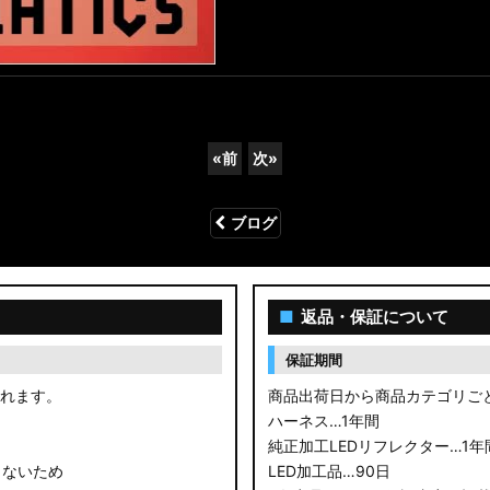
«
前
次
»
ブログ
■
返品・保証について
保証期間
されます。
商品出荷日から商品カテゴリご
ハーネス…1年間
純正加工LEDリフレクター…1年
きないため
LED加工品…90日