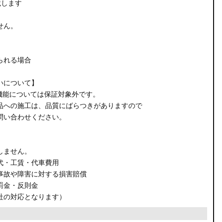
載します
せん。
られる場合
いについて】
機能については保証対象外です。
品への施工は、品質にばらつきがありますので
問い合わせください。
しません。
代・工賃・代車費用
事故や障害に対する損害賠償
罰金・反則金
社の対応となります）