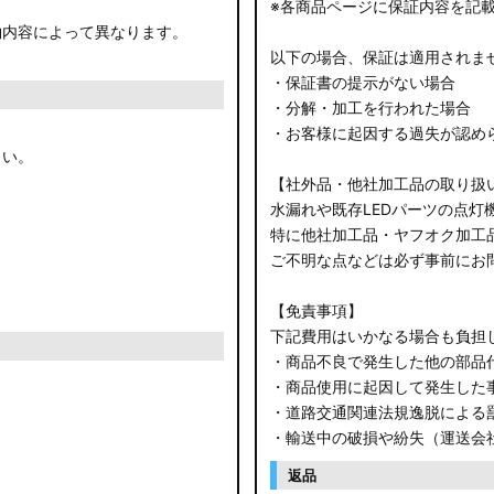
※各商品ページに保証内容を記
約内容によって異なります。
以下の場合、保証は適用されま
・保証書の提示がない場合
・分解・加工を行われた場合
・お客様に起因する過失が認め
さい。
【社外品・他社加工品の取り扱
水漏れや既存LEDパーツの点灯
特に他社加工品・ヤフオク加工
ご不明な点などは必ず事前にお
【免責事項】
下記費用はいかなる場合も負担
・商品不良で発生した他の部品
・商品使用に起因して発生した
・道路交通関連法規逸脱による
・輸送中の破損や紛失（運送会
返品