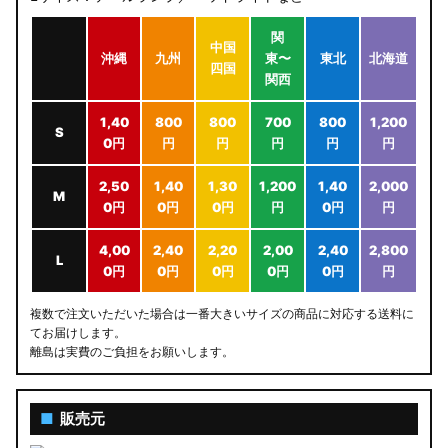
関
中国
沖縄
九州
東〜
東北
北海道
四国
関西
1,40
800
800
700
800
1,200
S
0円
円
円
円
円
円
2,50
1,40
1,30
1,200
1,40
2,000
M
0円
0円
0円
円
0円
円
4,00
2,40
2,20
2,00
2,40
2,800
L
0円
0円
0円
0円
0円
円
複数で注文いただいた場合は一番大きいサイズの商品に対応する送料に
てお届けします。
離島は実費のご負担をお願いします。
■
販売元