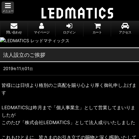
メニュー
問い合わせ
マイページ
ログイン
カート
アクセス
法人設立のご挨拶
2019
11
01
年
月
日
皆様には日頃より格別のご高配を賜り心より厚く御礼申し上げま
す
LEDMATICSは昨月まで「個人事業主」として営業してまいりま
したが
このたび「株式会社LEDMATICS」として法人成りいたしました
これもひとえに、皆さまのお引き立ての賜物と深く感謝いたして