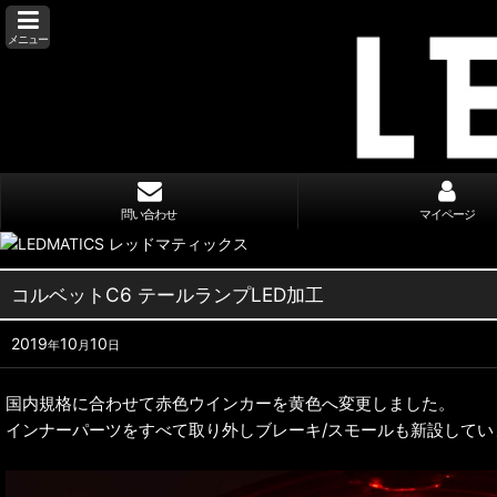
メニュー
問い合わせ
マイページ
コルベットC6 テールランプLED加工
2019
10
10
年
月
日
国内規格に合わせて赤色ウインカーを黄色へ変更しました。
インナーパーツをすべて取り外しブレーキ/スモールも新設してい