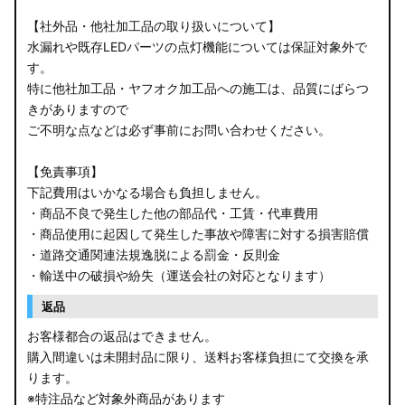
【社外品・他社加工品の取り扱いについて】
水漏れや既存LEDパーツの点灯機能については保証対象外で
す。
特に他社加工品・ヤフオク加工品への施工は、品質にばらつ
きがありますので
ご不明な点などは必ず事前にお問い合わせください。
【免責事項】
下記費用はいかなる場合も負担しません。
・商品不良で発生した他の部品代・工賃・代車費用
・商品使用に起因して発生した事故や障害に対する損害賠償
・道路交通関連法規逸脱による罰金・反則金
・輸送中の破損や紛失（運送会社の対応となります）
返品
お客様都合の返品はできません。
購入間違いは未開封品に限り、送料お客様負担にて交換を承
ります。
※特注品など対象外商品があります