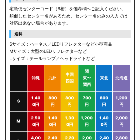
宅急便センターコード（6桁）を備考欄へご記入ください。
類似したセンター名があるため、センター名のみの入力では
対応出来ない場合があります。
送料
Sサイズ：ハーネス／LEDリフレクターなど小型商品
Mサイズ：大型のLEDリフレクターなど
Lサイズ：テールランプ／ヘッドライトなど
関
中国
沖縄
九州
東〜
東北
北海道
四国
関西
1,40
800
800
700
800
1,200
S
0円
円
円
円
円
円
2,50
1,40
1,30
1,200
1,40
2,000
M
0円
0円
0円
円
0円
円
4,00
2,40
2,20
2,00
2,40
2,800