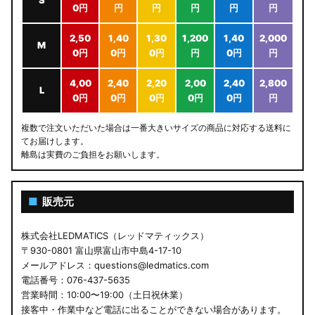
S
0円
円
円
円
円
円
2,50
1,40
1,30
1,200
1,40
2,000
M
0円
0円
0円
円
0円
円
4,00
2,40
2,20
2,00
2,40
2,800
L
0円
0円
0円
0円
0円
円
複数で注文いただいた場合は一番大きいサイズの商品に対応する送料に
てお届けします。
離島は実費のご負担をお願いします。
■
販売元
株式会社LEDMATICS（レッドマティックス）
〒930-0801 富山県富山市中島4-17-10
メールアドレス：questions@ledmatics.com
電話番号：076-437-5635
営業時間：10:00〜19:00（土日祝休業）
接客中・作業中など電話に出ることができない場合があります。