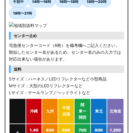
午前中
14時〜16時
16時〜18時
18時〜20時
19時〜21時
センター止め
宅急便センターコード（6桁）を備考欄へご記入ください。
類似したセンター名があるため、センター名のみの入力では
対応出来ない場合があります。
送料
Sサイズ：ハーネス／LEDリフレクターなど小型商品
Mサイズ：大型のLEDリフレクターなど
Lサイズ：テールランプ／ヘッドライトなど
関
中国
沖縄
九州
東〜
東北
北海道
四国
関西
1,40
800
800
700
800
1,200