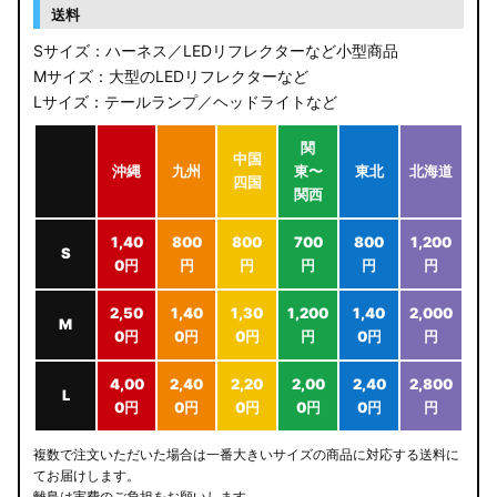
送料
Sサイズ：ハーネス／LEDリフレクターなど小型商品
Mサイズ：大型のLEDリフレクターなど
Lサイズ：テールランプ／ヘッドライトなど
関
中国
沖縄
九州
東〜
東北
北海道
四国
関西
1,40
800
800
700
800
1,200
S
0円
円
円
円
円
円
2,50
1,40
1,30
1,200
1,40
2,000
M
0円
0円
0円
円
0円
円
4,00
2,40
2,20
2,00
2,40
2,800
L
0円
0円
0円
0円
0円
円
複数で注文いただいた場合は一番大きいサイズの商品に対応する送料に
てお届けします。
離島は実費のご負担をお願いします。