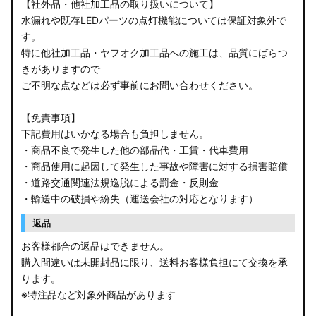
【社外品・他社加工品の取り扱いについて】
水漏れや既存LEDパーツの点灯機能については保証対象外で
す。
特に他社加工品・ヤフオク加工品への施工は、品質にばらつ
きがありますので
ご不明な点などは必ず事前にお問い合わせください。
【免責事項】
下記費用はいかなる場合も負担しません。
・商品不良で発生した他の部品代・工賃・代車費用
・商品使用に起因して発生した事故や障害に対する損害賠償
・道路交通関連法規逸脱による罰金・反則金
・輸送中の破損や紛失（運送会社の対応となります）
返品
お客様都合の返品はできません。
購入間違いは未開封品に限り、送料お客様負担にて交換を承
ります。
※特注品など対象外商品があります