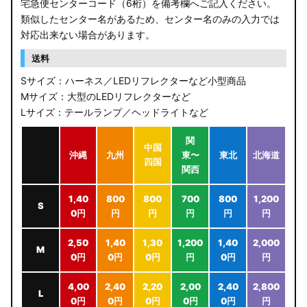
宅急便センターコード（6桁）を備考欄へご記入ください。
類似したセンター名があるため、センター名のみの入力では
対応出来ない場合があります。
送料
Sサイズ：ハーネス／LEDリフレクターなど小型商品
Mサイズ：大型のLEDリフレクターなど
Lサイズ：テールランプ／ヘッドライトなど
関
中国
沖縄
九州
東〜
東北
北海道
四国
関西
1,40
800
800
700
800
1,200
S
0円
円
円
円
円
円
2,50
1,40
1,30
1,200
1,40
2,000
M
0円
0円
0円
円
0円
円
4,00
2,40
2,20
2,00
2,40
2,800
L
0円
0円
0円
0円
0円
円