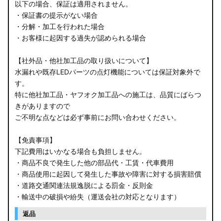
以下の場合、保証は適用されません。
・保証書の提示がない場合
・分解・加工を行われた場合
・お客様に起因する過失が認められる場合
【社外品・他社加工品の取り扱いについて】
水漏れや既存LEDパーツの点灯機能については保証対象外で
す。
特に他社加工品・ヤフオク加工品への施工は、品質にばらつ
きがありますので
ご不明な点などは必ず事前にお問い合わせください。
【免責事項】
下記費用はいかなる場合も負担しません。
・商品不良で発生した他の部品代・工賃・代車費用
・商品使用に起因して発生した事故や障害に対する損害賠償
・道路交通関連法規逸脱による罰金・反則金
・輸送中の破損や紛失（運送会社の対応となります）
返品