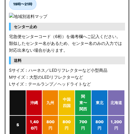
19時〜21時
センター止め
宅急便センターコード（6桁）を備考欄へご記入ください。
類似したセンター名があるため、センター名のみの入力では
対応出来ない場合があります。
送料
Sサイズ：ハーネス／LEDリフレクターなど小型商品
Mサイズ：大型のLEDリフレクターなど
Lサイズ：テールランプ／ヘッドライトなど
関
中国
沖縄
九州
東〜
東北
北海道
四国
関西
1,40
800
800
700
800
1,200
S
0円
円
円
円
円
円