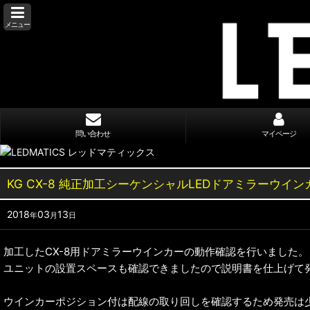
メニュー
問い合わせ
マイページ
KG CX-8 純正加工シーケンシャルLEDドアミラーウイン
2018
03
13
年
月
日
加工したCX-8用ドアミラーウインカーの動作確認を行いました。
ユニットの設置スペースも確認できましたので説明書を仕上げて
ウインカーポジション付は配線の取り回しを確認するため発売は