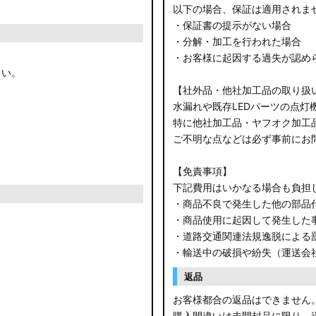
以下の場合、保証は適用されま
・保証書の提示がない場合
・分解・加工を行われた場合
・お客様に起因する過失が認め
さい。
【社外品・他社加工品の取り扱
水漏れや既存LEDパーツの点灯
特に他社加工品・ヤフオク加工
ご不明な点などは必ず事前にお
【免責事項】
下記費用はいかなる場合も負担
・商品不良で発生した他の部品
・商品使用に起因して発生した
・道路交通関連法規逸脱による
・輸送中の破損や紛失（運送会
返品
お客様都合の返品はできません
購入間違いは未開封品に限り、