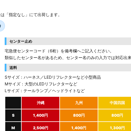
合は「指定なし」にて出荷します。
時
センター止め
宅急便センターコード（6桁）を備考欄へご記入ください。
類似したセンター名があるため、センター名のみの入力では対応出
送料
Sサイズ：ハーネス／LEDリフレクターなど小型商品
Mサイズ：大型のLEDリフレクターなど
Lサイズ：テールランプ／ヘッドライトなど
沖縄
九州
中国四国
S
1,400円
800円
800円
M
2,500円
1,400円
1,300円