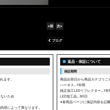
«
前
次
»
ブログ
■
返品・保証について
保証期間
されます。
商品出荷日から商品カテゴリご
ハーネス…1年間
純正加工LEDリフレクター…1年
きないため
LED加工品…90日
※各商品ページに保証内容を記
約内容によって異なります。