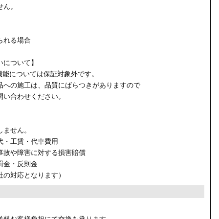
せん。
られる場合
いについて】
機能については保証対象外です。
品への施工は、品質にばらつきがありますので
問い合わせください。
しません。
代・工賃・代車費用
事故や障害に対する損害賠償
罰金・反則金
社の対応となります）
。
送料お客様負担にて交換を承ります。