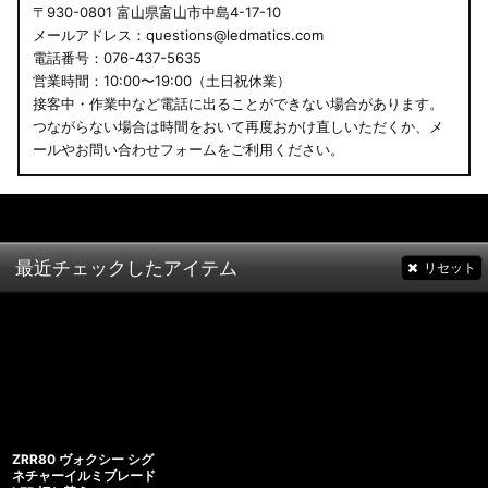
〒930-0801 富山県富山市中島4-17-10
メールアドレス：questions@ledmatics.com
電話番号：076-437-5635
営業時間：10:00〜19:00（土日祝休業）
接客中・作業中など電話に出ることができない場合があります。
つながらない場合は時間をおいて再度おかけ直しいただくか、メ
ールやお問い合わせフォームをご利用ください。
最近チェックしたアイテム
リセット
ZRR80 ヴォクシー シグ
ネチャーイルミブレード