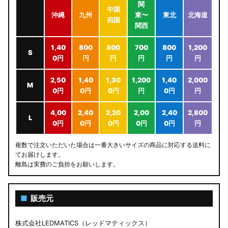
関
中国
沖縄
九州
東〜
東北
北海道
四国
関西
1,40
800
800
700
800
1,200
S
0円
円
円
円
円
円
2,50
1,40
1,30
1,200
1,40
2,000
M
0円
0円
0円
円
0円
円
4,00
2,40
2,20
2,00
2,40
2,800
L
0円
0円
0円
0円
0円
円
複数で注文いただいた場合は一番大きいサイズの商品に対応する送料に
てお届けします。
離島は実費のご負担をお願いします。
■
販売元
株式会社LEDMATICS（レッドマティックス）