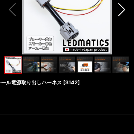
0 テール電源取り出しハーネス
[
3142
]