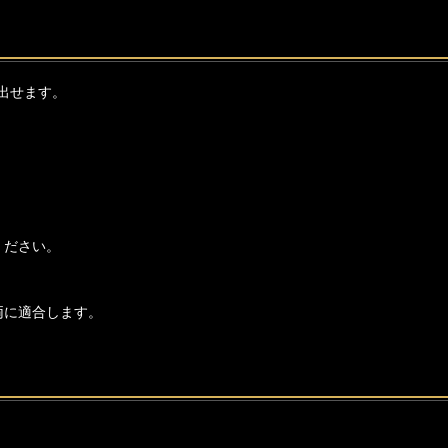
出せます。
。
ください。
両に適合します。