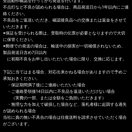
全品動作確認を行ってから発送を行います。
不点灯など不良が認められる場合は、商品発送日から1年以内にご連
絡ください。
不良品をご返送いただき、確認後良品への交換または返金をさせて
いただきます。
※保証を受けられる際は、受取時の伝票が必要となりますので大切
に保管ください。
※郵便での発送の場合は、輸送中の損害が一切補償されないため、
製品発送日含め7日以内
に初期不良をお申し出いただいた場合に限り、交換に応じます。
下記に当てはまる場合、対応出来かねる場合がありますので予めご
承知おきください。
・保証期間満了後にご連絡いただいた場合
・ご連絡受領後14日以内に不良品を返送いただけない場合
（実費の一部、または全額をご負担いただきます）
・無理な力を加えて破損した場合など、落札者様に起因する過失
が認められる場合
当社に責の無い不具合の場合は往復送料を請求させていただく場合
がございます。