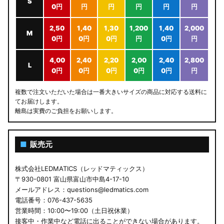
S
0円
円
円
円
円
円
2,50
1,40
1,30
1,200
1,40
2,000
M
0円
0円
0円
円
0円
円
4,00
2,40
2,20
2,00
2,40
2,800
L
0円
0円
0円
0円
0円
円
複数で注文いただいた場合は一番大きいサイズの商品に対応する送料に
てお届けします。
離島は実費のご負担をお願いします。
■
販売元
株式会社LEDMATICS（レッドマティックス）
〒930-0801 富山県富山市中島4-17-10
メールアドレス：questions@ledmatics.com
電話番号：076-437-5635
営業時間：10:00〜19:00（土日祝休業）
接客中・作業中など電話に出ることができない場合があります。