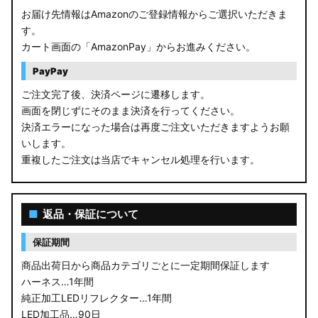
お届け先情報はAmazonのご登録情報からご選択いただきま
す。
カート画面の「AmazonPay」からお進みください。
PayPay
ご注文完了後、決済ページに遷移します。
画面を閉じずにそのまま決済を行ってください。
決済エラーになった場合は再度ご注文いただきますようお願
いします。
重複したご注文は当店でキャンセル処理を行います。
■
返品・保証について
保証期間
商品出荷日から商品カテゴリごとに一定期間保証します
ハーネス…1年間
純正加工LEDリフレクター…1年間
LED加工品…90日