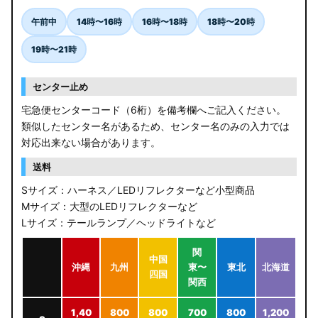
午前中
14時〜16時
16時〜18時
18時〜20時
19時〜21時
センター止め
宅急便センターコード（6桁）を備考欄へご記入ください。
類似したセンター名があるため、センター名のみの入力では
対応出来ない場合があります。
送料
Sサイズ：ハーネス／LEDリフレクターなど小型商品
Mサイズ：大型のLEDリフレクターなど
Lサイズ：テールランプ／ヘッドライトなど
関
中国
沖縄
九州
東〜
東北
北海道
四国
関西
1,40
800
800
700
800
1,200