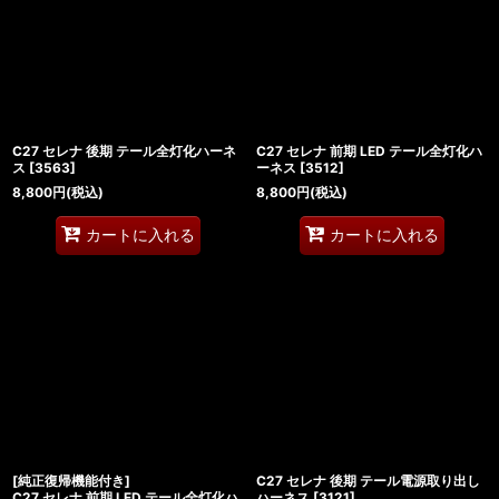
C27 セレナ 後期 テール全灯化ハーネ
C27 セレナ 前期 LED テール全灯化ハ
ス
[
3563
]
ーネス
[
3512
]
8,800
円
(税込)
8,800
円
(税込)
カートに入れる
カートに入れる
[純正復帰機能付き]
C27 セレナ 後期 テール電源取り出し
C27 セレナ 前期 LED テール全灯化ハ
ハーネス
[
3121
]