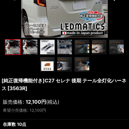
[純正復帰機能付き]C27 セレナ 後期 テール全灯化ハーネ
ス
[
3563R
]
販売価格
:
12,100
円
(税込)
希望小売価格
:
12,100
円
在庫数 10点