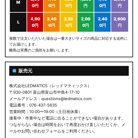
M
0円
0円
0円
円
0円
円
4,00
2,40
2,20
2,00
2,40
2,800
L
0円
0円
0円
0円
0円
円
複数で注文いただいた場合は一番大きいサイズの商品に対応する送料に
てお届けします。
離島は実費のご負担をお願いします。
■
販売元
株式会社LEDMATICS（レッドマティックス）
〒930-0801 富山県富山市中島4-17-10
メールアドレス：questions@ledmatics.com
電話番号：076-437-5635
営業時間：10:00〜19:00（土日祝休業）
接客中・作業中など電話に出ることができない場合があります。
つながらない場合は時間をおいて再度おかけ直しいただくか、メ
ールやお問い合わせフォームをご利用ください。