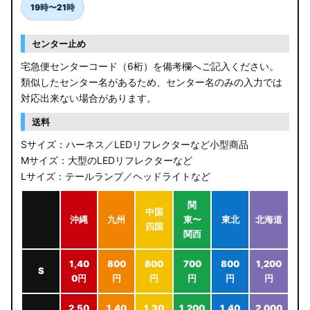
19時〜21時
センター止め
宅急便センターコード（6桁）を備考欄へご記入ください。
類似したセンター名があるため、センター名のみの入力では
対応出来ない場合があります。
送料
Sサイズ：ハーネス／LEDリフレクターなど小型商品
Mサイズ：大型のLEDリフレクターなど
Lサイズ：テールランプ／ヘッドライトなど
関
中国
沖縄
九州
東〜
東北
北海道
四国
関西
1,40
800
800
700
800
1,200
S
0円
円
円
円
円
円
2,50
1,40
1,30
1,200
1,40
2,000