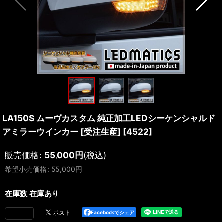
LA150S ムーヴカスタム 純正加工LEDシーケンシャルド
アミラーウインカー [受注生産]
[
4522
]
販売価格
:
55,000
円
(税込)
希望小売価格
:
55,000
円
在庫数 在庫あり
Facebookでシェア