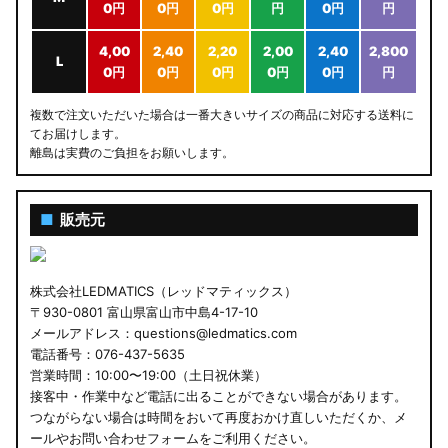
0円
0円
0円
円
0円
円
4,00
2,40
2,20
2,00
2,40
2,800
L
0円
0円
0円
0円
0円
円
複数で注文いただいた場合は一番大きいサイズの商品に対応する送料に
てお届けします。
離島は実費のご負担をお願いします。
■
販売元
株式会社LEDMATICS（レッドマティックス）
〒930-0801 富山県富山市中島4-17-10
メールアドレス：questions@ledmatics.com
電話番号：076-437-5635
営業時間：10:00〜19:00（土日祝休業）
接客中・作業中など電話に出ることができない場合があります。
つながらない場合は時間をおいて再度おかけ直しいただくか、メ
ールやお問い合わせフォームをご利用ください。