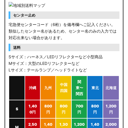
センター止め
宅急便センターコード（6桁）を備考欄へご記入ください。
類似したセンター名があるため、センター名のみの入力では
対応出来ない場合があります。
送料
Sサイズ：ハーネス／LEDリフレクターなど小型商品
Mサイズ：大型のLEDリフレクターなど
Lサイズ：テールランプ／ヘッドライトなど
関
中国
沖縄
九州
東〜
東北
北海道
四国
関西
1,40
800
800
700
800
1,200
S
0円
円
円
円
円
円
2,50
1,40
1,30
1,200
1,40
2,000
M