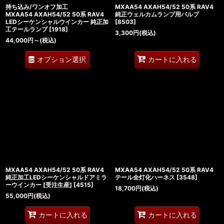
持ち込み/ワンオフ加工
MXAA54 AXAH54/52 50系 RAV4
MXAA54 AXAH54/52 50系 RAV4
純正ウェルカムランプ用バルブ
LEDシーケンシャルウインカー 純正加
[
8503
]
工テールランプ
[
1918
]
3,300
円
(税込)
44,000
円
～
(税込)
オプション選択
カートに入れる
MXAA54 AXAH54/52 50系 RAV4
MXAA54 AXAH54/52 50系 RAV4
純正加工LEDシーケンシャルドアミラ
テール全灯化ハーネス
[
3548
]
ーウインカー [受注生産]
[
4515
]
18,700
円
(税込)
55,000
円
(税込)
カートに入れる
カートに入れる