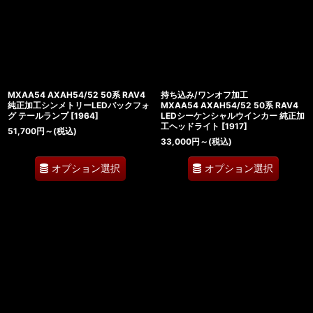
MXAA54 AXAH54/52 50系 RAV4
持ち込み/ワンオフ加工
純正加工シンメトリーLEDバックフォ
MXAA54 AXAH54/52 50系 RAV4
グ テールランプ
[
1964
]
LEDシーケンシャルウインカー 純正加
工ヘッドライト
[
1917
]
51,700
円
～
(税込)
33,000
円
～
(税込)
オプション選択
オプション選択