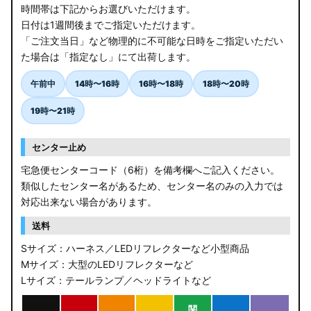
時間帯は下記からお選びいただけます。
日付は1週間後までご指定いただけます。
「ご注文当日」など物理的に不可能な日時をご指定いただい
た場合は「指定なし」にて出荷します。
午前中
14時〜16時
16時〜18時
18時〜20時
19時〜21時
センター止め
宅急便センターコード（6桁）を備考欄へご記入ください。
類似したセンター名があるため、センター名のみの入力では
対応出来ない場合があります。
送料
Sサイズ：ハーネス／LEDリフレクターなど小型商品
Mサイズ：大型のLEDリフレクターなど
Lサイズ：テールランプ／ヘッドライトなど
関