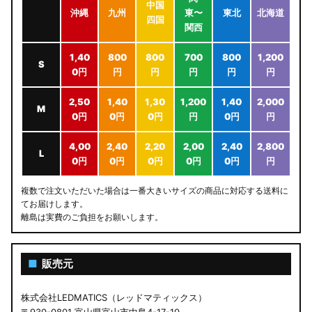
中国
沖縄
九州
東〜
東北
北海道
四国
関西
1,40
800
800
700
800
1,200
S
0円
円
円
円
円
円
2,50
1,40
1,30
1,200
1,40
2,000
M
0円
0円
0円
円
0円
円
4,00
2,40
2,20
2,00
2,40
2,800
L
0円
0円
0円
0円
0円
円
複数で注文いただいた場合は一番大きいサイズの商品に対応する送料に
てお届けします。
離島は実費のご負担をお願いします。
■
販売元
株式会社LEDMATICS（レッドマティックス）