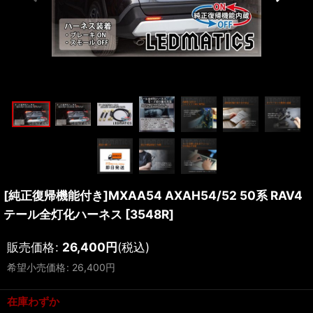
[純正復帰機能付き]MXAA54 AXAH54/52 50系 RAV4
テール全灯化ハーネス
[
3548R
]
販売価格
:
26,400
円
(税込)
希望小売価格
:
26,400
円
在庫わずか