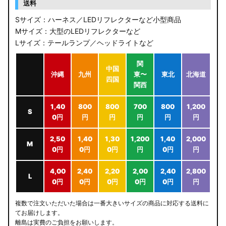
送料
Sサイズ：ハーネス／LEDリフレクターなど小型商品
Mサイズ：大型のLEDリフレクターなど
Lサイズ：テールランプ／ヘッドライトなど
関
中国
沖縄
九州
東〜
東北
北海道
四国
関西
1,40
800
800
700
800
1,200
S
0円
円
円
円
円
円
2,50
1,40
1,30
1,200
1,40
2,000
M
0円
0円
0円
円
0円
円
4,00
2,40
2,20
2,00
2,40
2,800
L
0円
0円
0円
0円
0円
円
複数で注文いただいた場合は一番大きいサイズの商品に対応する送料に
てお届けします。
離島は実費のご負担をお願いします。