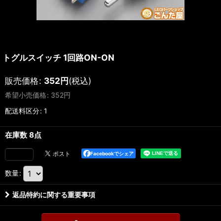
トグルスイッチ 1回路ON-ON
販売価格
:
352
円
(税込)
希望小売価格
:
352
円
配送料区分
:
1
在庫数 8点
Facebookでシェア
数量
:
返品特約に関する重要事項