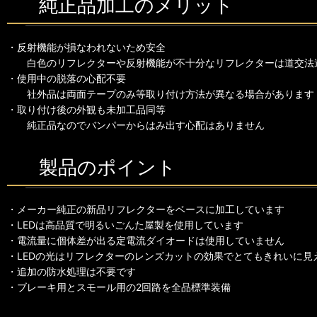
純正品加工のメリット
・反射機能が損なわれないため安全
白色のリフレクターや反射機能が不十分なリフレクターは道交法
・使用中の脱落の心配不要
社外品は両面テープのみ等取り付け方法が異なる場合があります
・取り付け後の外観も未加工品同等
純正品なのでバンパーからはみ出す心配はありません
製品のポイント
・メーカー純正の新品リフレクターをベースに加工しています
・LEDは高品質で明るいごんた屋製を使用しています
・電流量に個体差が出る定電流ダイオードは使用していません
・LEDの光はリフレクターのレンズカットの効果でとてもきれいに見
・追加の防水処理は不要です
・ブレーキ用とスモール用の2回路を全品標準装備