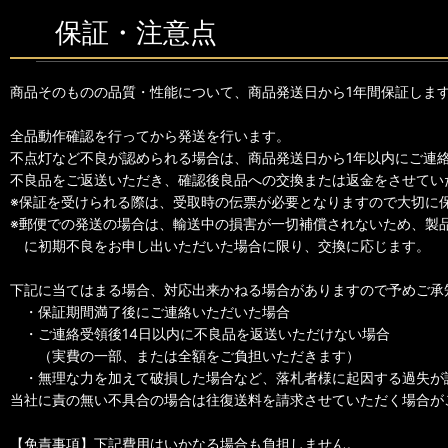
保証・注意点
商品そのものの品質・性能について、商品発送日から1年間保証しま
全品動作確認を行ってから発送を行います。
不点灯など不良が認められる場合は、商品発送日から1年以内にご連
不良品をご返送いただき、確認後良品への交換または返金をさせてい
※保証を受けられる際は、受取時の伝票が必要となりますので大切に
※郵便での発送の場合は、輸送中の損害が一切補償されないため、製
に初期不良をお申し出いただいた場合に限り、交換に応じます。
下記に当てはまる場合、対応出来かねる場合がありますので予めご承
・保証期間満了後にご連絡いただいた場合
・ご連絡受領後14日以内に不良品を返送いただけない場合
（実費の一部、または全額をご負担いただきます）
・無理な力を加えて破損した場合など、落札者様に起因する過失が
当社に責の無い不具合の場合は往復送料を請求させていただく場合が
【免責事項】下記費用はいかなる場合も負担しません。