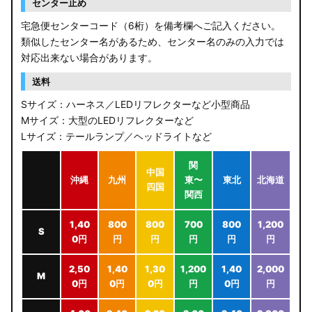
センター止め
宅急便センターコード（6桁）を備考欄へご記入ください。
類似したセンター名があるため、センター名のみの入力では
対応出来ない場合があります。
送料
Sサイズ：ハーネス／LEDリフレクターなど小型商品
Mサイズ：大型のLEDリフレクターなど
Lサイズ：テールランプ／ヘッドライトなど
関
中国
沖縄
九州
東〜
東北
北海道
四国
関西
1,40
800
800
700
800
1,200
S
0円
円
円
円
円
円
2,50
1,40
1,30
1,200
1,40
2,000
M
0円
0円
0円
円
0円
円