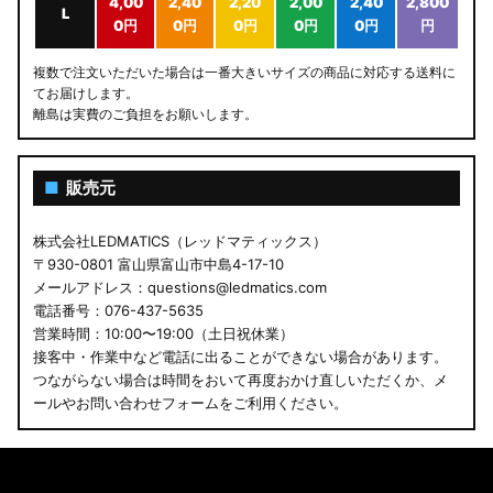
4,00
2,40
2,20
2,00
2,40
2,800
L
0円
0円
0円
0円
0円
円
複数で注文いただいた場合は一番大きいサイズの商品に対応する送料に
てお届けします。
離島は実費のご負担をお願いします。
■
販売元
株式会社LEDMATICS（レッドマティックス）
〒930-0801 富山県富山市中島4-17-10
メールアドレス：questions@ledmatics.com
電話番号：076-437-5635
営業時間：10:00〜19:00（土日祝休業）
接客中・作業中など電話に出ることができない場合があります。
つながらない場合は時間をおいて再度おかけ直しいただくか、メ
ールやお問い合わせフォームをご利用ください。