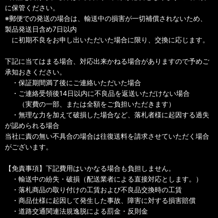
に保管ください。
※郵便での発送の場合は、輸送中の損害が一切補償されないため、
製品発送日含め7日以内
に初期不良をお申し出いただいた場合に限り、交換に応じます。
下記に当てはまる場合、対応出来かねる場合がありますので予めご
承知おきください。
・保証期間満了後にご連絡いただいた場合
・ご連絡受領後14日以内に不良品を返送いただけない場合
（実費の一部、または全額をご負担いただきます）
・無理な力を加えて破損した場合など、落札者様に起因する過失
が認められる場合
当社に責の無い不具合の場合は往復送料を請求させていただく場合
がございます。
【免責事項】下記費用はいかなる場合も負担しません。
・輸送中の紛失・破損（配送業者による直接対応とします。）
・落札商品の取り付けの工賃および不良品交換時の工賃
・商品仕様に起因して発生した事故、障害に対する損害賠償
・道路交通関連法規逸脱による罰金・反則金