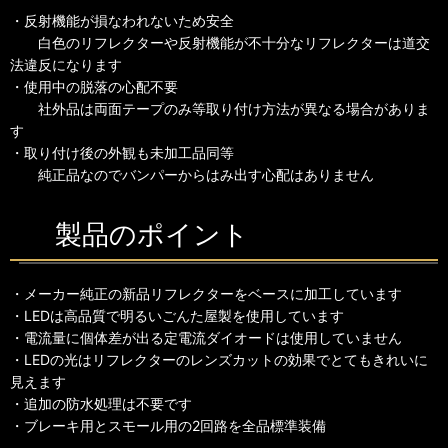
・反射機能が損なわれないため安全
白色のリフレクターや反射機能が不十分なリフレクターは道交
法違反になります
・使用中の脱落の心配不要
社外品は両面テープのみ等取り付け方法が異なる場合がありま
す
・取り付け後の外観も未加工品同等
純正品なのでバンパーからはみ出す心配はありません
製品のポイント
・メーカー純正の新品リフレクターをベースに加工しています
・LEDは高品質で明るいごんた屋製を使用しています
・電流量に個体差が出る定電流ダイオードは使用していません
・LEDの光はリフレクターのレンズカットの効果でとてもきれいに
見えます
・追加の防水処理は不要です
・ブレーキ用とスモール用の2回路を全品標準装備