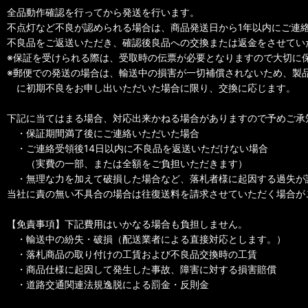
全品動作確認を行ってから発送を行います。
不点灯など不良が認められる場合は、商品発送日から1年以内にご連
不良品をご返送いただき、確認後良品への交換または返金をさせてい
※保証を受けられる際は、受取時の伝票が必要となりますので大切に
※郵便での発送の場合は、輸送中の損害が一切補償されないため、製
に初期不良をお申し出いただいた場合に限り、交換に応じます。
下記に当てはまる場合、対応出来かねる場合がありますので予めご承
・保証期間満了後にご連絡いただいた場合
・ご連絡受領後14日以内に不良品を返送いただけない場合
（実費の一部、または全額をご負担いただきます）
・無理な力を加えて破損した場合など、落札者様に起因する過失が
当社に責の無い不具合の場合は往復送料を請求させていただく場合が
【免責事項】下記費用はいかなる場合も負担しません。
・輸送中の紛失・破損（配送業者による直接対応とします。）
・落札商品の取り付けの工賃および不良品交換時の工賃
・商品仕様に起因して発生した事故、障害に対する損害賠償
・道路交通関連法規逸脱による罰金・反則金