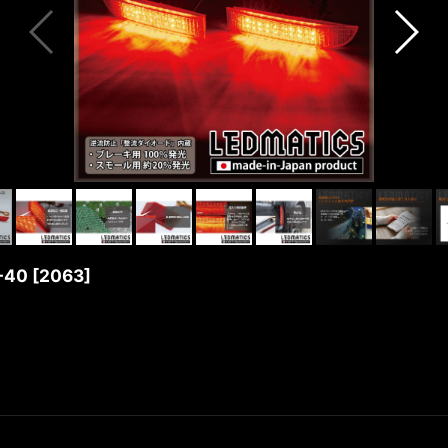
-40
[
2063
]