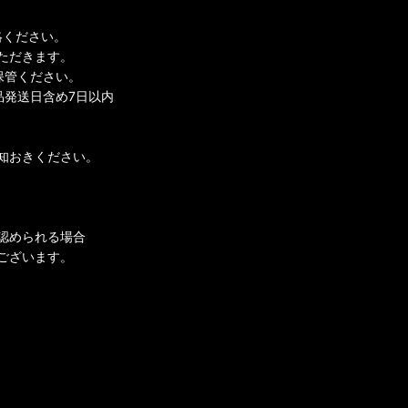
絡ください。
ただきます。
保管ください。
品発送日含め7日以内
知おきください。
認められる場合
ございます。