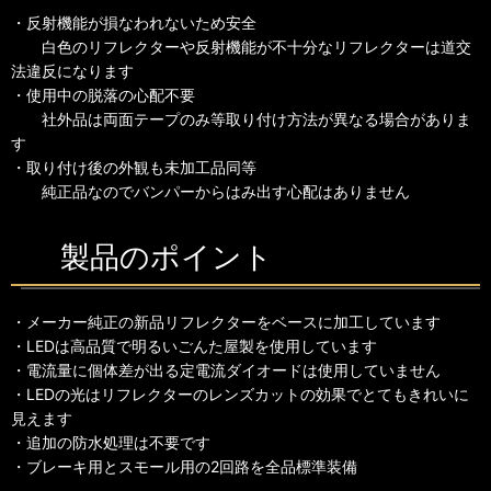
・反射機能が損なわれないため安全
白色のリフレクターや反射機能が不十分なリフレクターは道交
法違反になります
・使用中の脱落の心配不要
社外品は両面テープのみ等取り付け方法が異なる場合がありま
す
・取り付け後の外観も未加工品同等
純正品なのでバンパーからはみ出す心配はありません
製品のポイント
・メーカー純正の新品リフレクターをベースに加工しています
・LEDは高品質で明るいごんた屋製を使用しています
・電流量に個体差が出る定電流ダイオードは使用していません
・LEDの光はリフレクターのレンズカットの効果でとてもきれいに
見えます
・追加の防水処理は不要です
・ブレーキ用とスモール用の2回路を全品標準装備