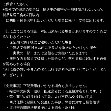
に保管ください。
※郵便での発送の場合は、輸送中の損害が一切補償されないため、
製品発送日含め7日以内
に初期不良をお申し出いただいた場合に限り、交換に応じます。
下記に当てはまる場合、対応出来かねる場合がありますので予めご
承知おきください。
・保証期間満了後にご連絡いただいた場合
・ご連絡受領後14日以内に不良品を返送いただけない場合
（実費の一部、または全額をご負担いただきます）
・無理な力を加えて破損した場合など、落札者様に起因する過失
が認められる場合
当社に責の無い不具合の場合は往復送料を請求させていただく場合
がございます。
【免責事項】下記費用はいかなる場合も負担しません。
・輸送中の紛失・破損（配送業者による直接対応とします。）
・落札商品の取り付けの工賃および不良品交換時の工賃
・商品仕様に起因して発生した事故、障害に対する損害賠償
・道路交通関連法規逸脱による罰金・反則金