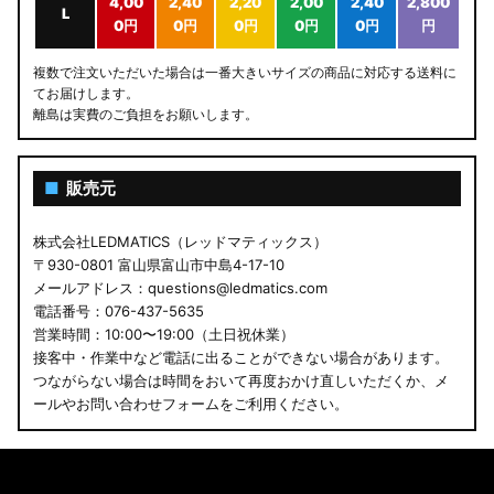
4,00
2,40
2,20
2,00
2,40
2,800
L
0円
0円
0円
0円
0円
円
複数で注文いただいた場合は一番大きいサイズの商品に対応する送料に
てお届けします。
離島は実費のご負担をお願いします。
■
販売元
株式会社LEDMATICS（レッドマティックス）
〒930-0801 富山県富山市中島4-17-10
メールアドレス：questions@ledmatics.com
電話番号：076-437-5635
営業時間：10:00〜19:00（土日祝休業）
接客中・作業中など電話に出ることができない場合があります。
つながらない場合は時間をおいて再度おかけ直しいただくか、メ
ールやお問い合わせフォームをご利用ください。