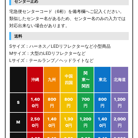
センター止め
宅急便センターコード（6桁）を備考欄へご記入ください。
類似したセンター名があるため、センター名のみの入力では
対応出来ない場合があります。
送料
Sサイズ：ハーネス／LEDリフレクターなど小型商品
Mサイズ：大型のLEDリフレクターなど
Lサイズ：テールランプ／ヘッドライトなど
関
中国
沖縄
九州
東〜
東北
北海道
四国
関西
1,40
800
800
700
800
1,200
S
0円
円
円
円
円
円
2,50
1,40
1,30
1,200
1,40
2,000
M
0円
0円
0円
円
0円
円