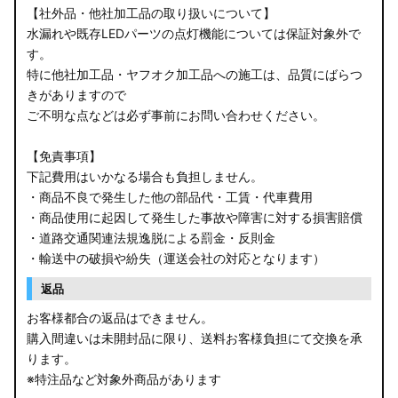
【社外品・他社加工品の取り扱いについて】
水漏れや既存LEDパーツの点灯機能については保証対象外で
す。
特に他社加工品・ヤフオク加工品への施工は、品質にばらつ
きがありますので
ご不明な点などは必ず事前にお問い合わせください。
【免責事項】
下記費用はいかなる場合も負担しません。
・商品不良で発生した他の部品代・工賃・代車費用
・商品使用に起因して発生した事故や障害に対する損害賠償
・道路交通関連法規逸脱による罰金・反則金
・輸送中の破損や紛失（運送会社の対応となります）
返品
お客様都合の返品はできません。
購入間違いは未開封品に限り、送料お客様負担にて交換を承
ります。
※特注品など対象外商品があります