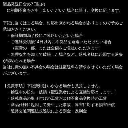
製品発送日含め7日以内
に初期不良をお申し出いただいた場合に限り、交換に応じます。
下記に当てはまる場合、対応出来かねる場合がありますので予めご
承知おきください。
・保証期間満了後にご連絡いただいた場合
・ご連絡受領後14日以内に不良品を返送いただけない場合
（実費の一部、または全額をご負担いただきます）
・無理な力を加えて破損した場合など、落札者様に起因する過失
が認められる場合
当社に責の無い不具合の場合は往復送料を請求させていただく場合
がございます。
【免責事項】下記費用はいかなる場合も負担しません。
・輸送中の紛失・破損（配送業者による直接対応とします。）
・落札商品の取り付けの工賃および不良品交換時の工賃
・商品仕様に起因して発生した事故、障害に対する損害賠償
・道路交通関連法規逸脱による罰金・反則金
検索：2022