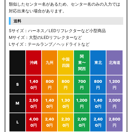
類似したセンター名があるため、センター名のみの入力では
対応出来ない場合があります。
送料
Sサイズ：ハーネス／LEDリフレクターなど小型商品
Mサイズ：大型のLEDリフレクターなど
Lサイズ：テールランプ／ヘッドライトなど
関
中国
沖縄
九州
東〜
東北
北海道
四国
関西
1,40
800
800
700
800
1,200
S
0円
円
円
円
円
円
2,50
1,40
1,30
1,200
1,40
2,000
M
0円
0円
0円
円
0円
円
4,00
2,40
2,20
2,00
2,40
2,800
L
0円
0円
0円
0円
0円
円