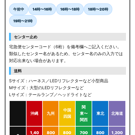
午前中
14時〜16時
16時〜18時
18時〜20時
19時〜21時
センター止め
宅急便センターコード（6桁）を備考欄へご記入ください。
類似したセンター名があるため、センター名のみの入力では
対応出来ない場合があります。
送料
Sサイズ：ハーネス／LEDリフレクターなど小型商品
Mサイズ：大型のLEDリフレクターなど
Lサイズ：テールランプ／ヘッドライトなど
関
中国
沖縄
九州
東〜
東北
北海道
四国
関西
1,40
800
800
700
800
1,200