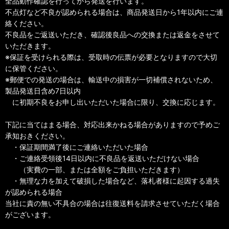
全品動作確認を行ってから発送を行います。
不点灯など不良が認められる場合は、商品発送日から1年以内にご連
絡ください。
不良品をご返送いただき、確認後良品への交換または返金をさせて
いただきます。
※保証を受けられる際は、受取時の伝票が必要となりますので大切
に保管ください。
※郵便での発送の場合は、輸送中の損害が一切補償されないため、
製品発送日含め7日以内
に初期不良をお申し出いただいた場合に限り、交換に応じます。
下記に当てはまる場合、対応出来かねる場合がありますので予めご
承知おきください。
・保証期間満了後にご連絡いただいた場合
・ご連絡受領後14日以内に不良品を返送いただけない場合
（実費の一部、または全額をご負担いただきます）
・無理な力を加えて破損した場合など、落札者様に起因する過失
が認められる場合
当社に責の無い不具合の場合は往復送料を請求させていただく場合
がございます。