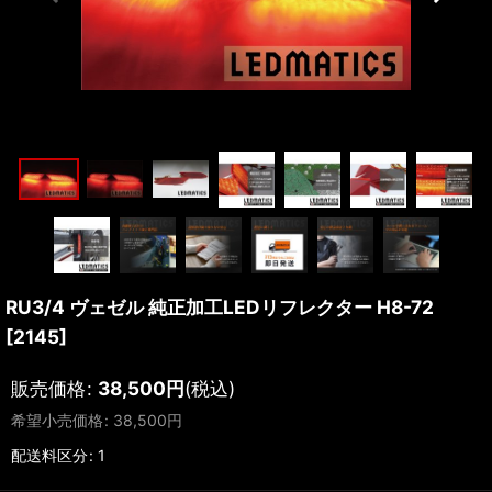
RU3/4 ヴェゼル 純正加工LEDリフレクター H8-72
[
2145
]
販売価格
:
38,500
円
(税込)
希望小売価格
:
38,500
円
配送料区分
:
1