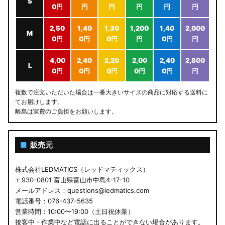
S
0円
円
円
円
円
円
2,50
1,40
1,30
1,200
1,40
2,000
M
0円
0円
0円
円
0円
円
4,00
2,40
2,20
2,00
2,40
2,800
L
0円
0円
0円
0円
0円
円
複数で注文いただいた場合は一番大きいサイズの商品に対応する送料に
てお届けします。
離島は実費のご負担をお願いします。
■
販売元
株式会社LEDMATICS（レッドマティックス）
〒930-0801 富山県富山市中島4-17-10
メールアドレス：questions@ledmatics.com
電話番号：076-437-5635
営業時間：10:00〜19:00（土日祝休業）
接客中・作業中など電話に出ることができない場合があります。