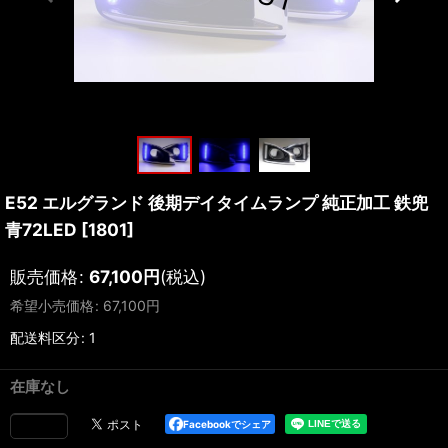
E52 エルグランド 後期デイタイムランプ 純正加工 鉄兜
青72LED
[
1801
]
販売価格
:
67,100
円
(税込)
希望小売価格
:
67,100
円
配送料区分
:
1
在庫なし
Facebookでシェア