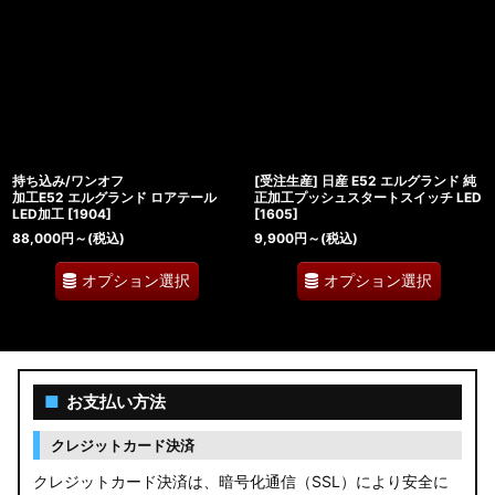
持ち込み/ワンオフ
[受注生産] 日産 E52 エルグランド 純
加工E52 エルグランド ロアテール
正加工プッシュスタートスイッチ LED
LED加工
[
1904
]
[
1605
]
88,000
円
～
(税込)
9,900
円
～
(税込)
オプション選択
オプション選択
■
お支払い方法
クレジットカード決済
クレジットカード決済は、暗号化通信（SSL）により安全に