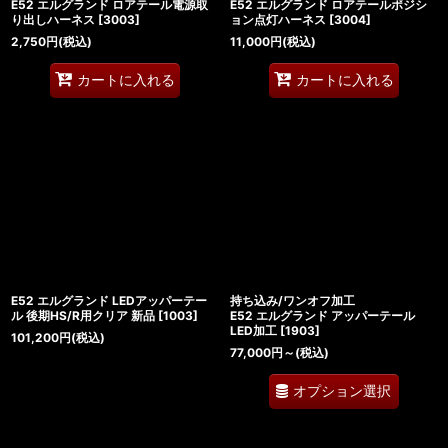
E52 エルグランド ロアテール電源取
E52 エルグランド ロアテールポジシ
り出しハーネス
[
3003
]
ョン点灯ハーネス
[
3004
]
2,750
円
(税込)
11,000
円
(税込)
カートに入れる
カートに入れる
E52 エルグランド LEDアッパーテー
持ち込み/ワンオフ加工
ル 後期HS/R用クリア 新品
[
1003
]
E52 エルグランド アッパーテール
LED加工
[
1903
]
101,200
円
(税込)
77,000
円
～
(税込)
オプション選択