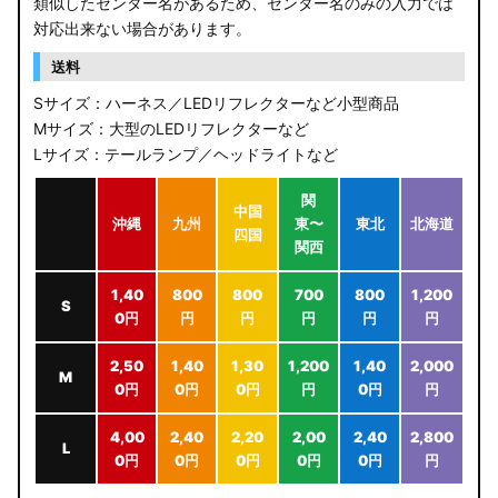
類似したセンター名があるため、センター名のみの入力では
対応出来ない場合があります。
送料
Sサイズ：ハーネス／LEDリフレクターなど小型商品
Mサイズ：大型のLEDリフレクターなど
Lサイズ：テールランプ／ヘッドライトなど
関
中国
沖縄
九州
東〜
東北
北海道
四国
関西
1,40
800
800
700
800
1,200
S
0円
円
円
円
円
円
2,50
1,40
1,30
1,200
1,40
2,000
M
0円
0円
0円
円
0円
円
4,00
2,40
2,20
2,00
2,40
2,800
L
0円
0円
0円
0円
0円
円