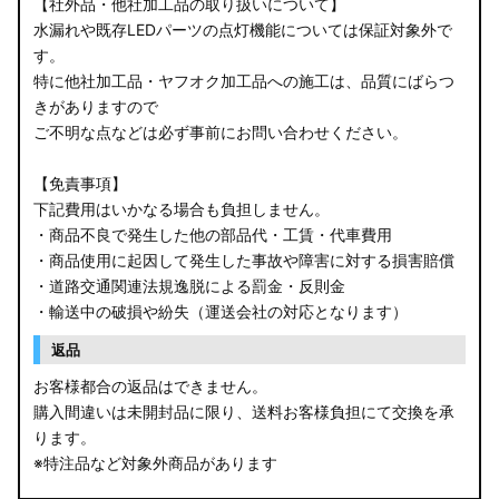
【社外品・他社加工品の取り扱いについて】
水漏れや既存LEDパーツの点灯機能については保証対象外で
す。
特に他社加工品・ヤフオク加工品への施工は、品質にばらつ
きがありますので
ご不明な点などは必ず事前にお問い合わせください。
【免責事項】
下記費用はいかなる場合も負担しません。
・商品不良で発生した他の部品代・工賃・代車費用
・商品使用に起因して発生した事故や障害に対する損害賠償
・道路交通関連法規逸脱による罰金・反則金
・輸送中の破損や紛失（運送会社の対応となります）
返品
お客様都合の返品はできません。
購入間違いは未開封品に限り、送料お客様負担にて交換を承
ります。
※特注品など対象外商品があります