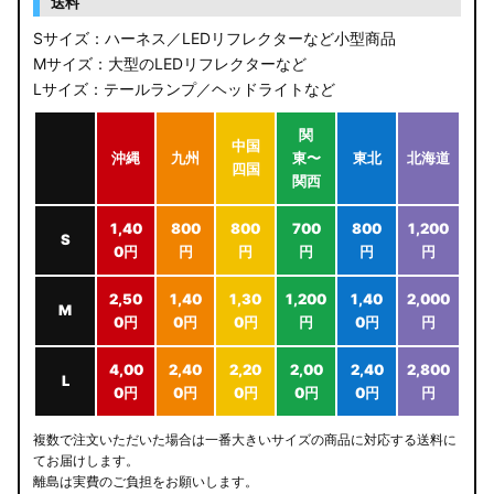
送料
Sサイズ：ハーネス／LEDリフレクターなど小型商品
Mサイズ：大型のLEDリフレクターなど
Lサイズ：テールランプ／ヘッドライトなど
関
中国
沖縄
九州
東〜
東北
北海道
四国
関西
1,40
800
800
700
800
1,200
S
0円
円
円
円
円
円
2,50
1,40
1,30
1,200
1,40
2,000
M
0円
0円
0円
円
0円
円
4,00
2,40
2,20
2,00
2,40
2,800
L
0円
0円
0円
0円
0円
円
複数で注文いただいた場合は一番大きいサイズの商品に対応する送料に
てお届けします。
離島は実費のご負担をお願いします。