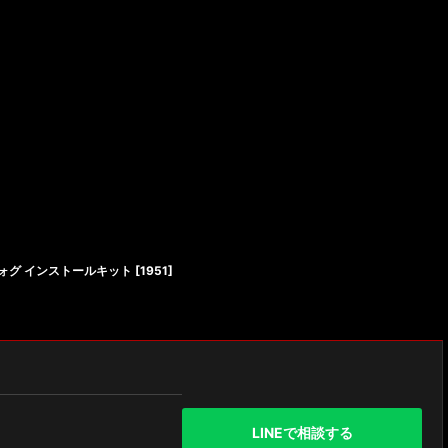
フォグ インストールキット
[
1951
]
LINEで相談する