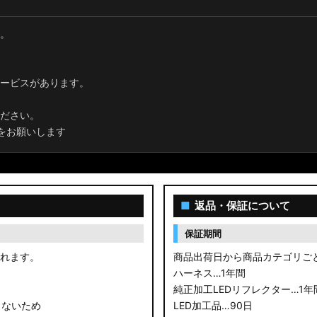
。
ービスがあります。
ださい。
をお願いします
■
返品・保証について
保証期間
されます。
商品出荷日から商品カテゴリご
ハーネス…1年間
純正加工LEDリフレクター…1年
きないため
LED加工品…90日