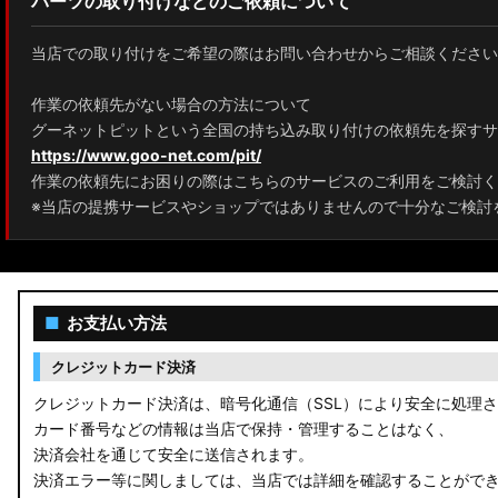
パーツの取り付けなどのご依頼について
当店での取り付けをご希望の際はお問い合わせからご相談ください
作業の依頼先がない場合の方法について
グーネットピットという全国の持ち込み取り付けの依頼先を探すサ
https://www.goo-net.com/pit/
作業の依頼先にお困りの際はこちらのサービスのご利用をご検討く
※当店の提携サービスやショップではありませんので十分なご検討
■
お支払い方法
クレジットカード決済
クレジットカード決済は、暗号化通信（SSL）により安全に処理
カード番号などの情報は当店で保持・管理することはなく、
決済会社を通じて安全に送信されます。
決済エラー等に関しましては、当店では詳細を確認することがで