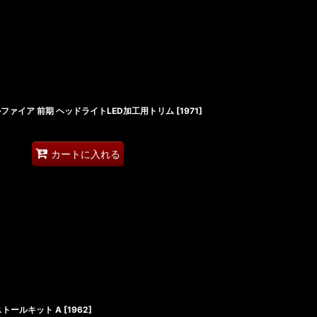
 ヴェルファイア 前期 ヘッドライトLED加工用トリム
[
1971
]
カートに入れる
ストールキット A
[
1962
]