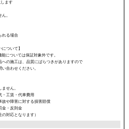
載します
せん。
られる場合
いについて】
機能については保証対象外です。
品への施工は、品質にばらつきがありますので
問い合わせください。
しません。
代・工賃・代車費用
事故や障害に対する損害賠償
罰金・反則金
社の対応となります）