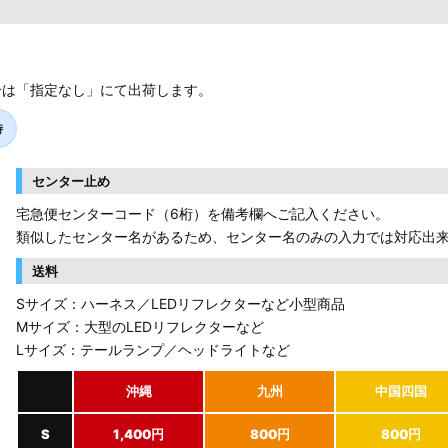
合は「指定なし」にて出荷します。
時
センター止め
宅急便センターコード（6桁）を備考欄へご記入ください。
類似したセンター名があるため、センター名のみの入力では対応出
送料
Sサイズ：ハーネス／LEDリフレクターなど小型商品
Mサイズ：大型のLEDリフレクターなど
Lサイズ：テールランプ／ヘッドライトなど
沖縄
九州
中国四国
S
1,400円
800円
800円