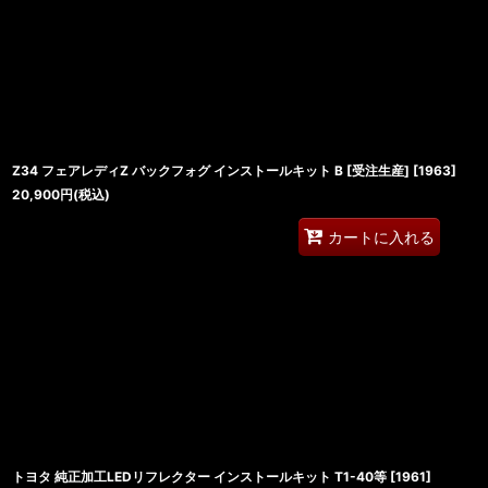
並び順
:
Z34 フェアレディZ バックフォグ インストールキット B [受注生産]
[
1963
]
20,900
円
(税込)
カートに入れる
トヨタ 純正加工LEDリフレクター インストールキット T1-40等
[
1961
]