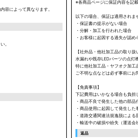
※各商品ページに保証内容を記
約内容によって異なります。
以下の場合、保証は適用されま
・保証書の提示がない場合
・分解・加工を行われた場合
・お客様に起因する過失が認め
さい。
【社外品・他社加工品の取り扱
水漏れや既存LEDパーツの点灯
特に他社加工品・ヤフオク加工
ご不明な点などは必ず事前にお
【免責事項】
下記費用はいかなる場合も負担
・商品不良で発生した他の部品
・商品使用に起因して発生した
・道路交通関連法規逸脱による
・輸送中の破損や紛失（運送会
返品