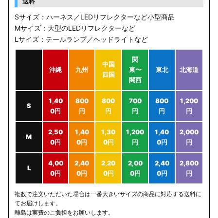
送料
Sサイズ：ハーネス／LEDリフレクターなど小型商品
Mサイズ：大型のLEDリフレクターなど
Lサイズ：テールランプ／ヘッドライトなど
関
中国
沖縄
九州
東〜
東北
北海道
四国
関西
1,40
800
800
700
800
1,200
S
0円
円
円
円
円
円
2,50
1,40
1,30
1,200
1,40
2,000
M
0円
0円
0円
円
0円
円
4,00
2,40
2,20
2,00
2,40
2,800
L
0円
0円
0円
0円
0円
円
複数で注文いただいた場合は一番大きいサイズの商品に対応する送料に
てお届けします。
離島は実費のご負担をお願いします。