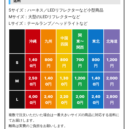
送料
Sサイズ：ハーネス／LEDリフレクターなど小型商品
Mサイズ：大型のLEDリフレクターなど
Lサイズ：テールランプ／ヘッドライトなど
関
中国
沖縄
九州
東〜
東北
北海道
四国
関西
1,40
800
800
700
800
1,200
S
0円
円
円
円
円
円
2,50
1,40
1,30
1,200
1,40
2,000
M
0円
0円
0円
円
0円
円
4,00
2,40
2,20
2,00
2,40
2,800
L
0円
0円
0円
0円
0円
円
複数で注文いただいた場合は一番大きいサイズの商品に対応する送料に
てお届けします。
離島は実費のご負担をお願いします。