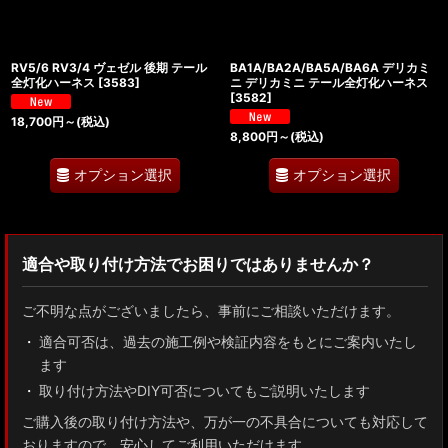
RV5/6 RV3/4 ヴェゼル 後期 テール
BA1A/BA2A/BA5A/BA6A デリカミ
全灯化ハーネス
[
3583
]
ニ デリカミニ テール全灯化ハーネス
[
3582
]
18,700
円
～
(税込)
8,800
円
～
(税込)
オプション選択
オプション選択
適合や取り付け方法でお困りではありませんか？
ご不明な点がございましたら、事前にご相談いただけます。
適合可否は、過去の施工例や検証内容をもとにご案内いたし
ます
取り付け方法やDIY可否についてもご説明いたします
ご購入後の取り付け方法や、万が一の不具合についても対応して
おりますので、安心してご利用いただけます。