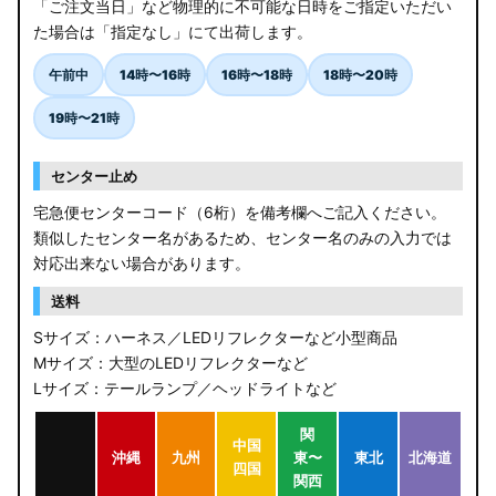
「ご注文当日」など物理的に不可能な日時をご指定いただい
た場合は「指定なし」にて出荷します。
午前中
14時〜16時
16時〜18時
18時〜20時
19時〜21時
センター止め
宅急便センターコード（6桁）を備考欄へご記入ください。
類似したセンター名があるため、センター名のみの入力では
対応出来ない場合があります。
送料
Sサイズ：ハーネス／LEDリフレクターなど小型商品
Mサイズ：大型のLEDリフレクターなど
Lサイズ：テールランプ／ヘッドライトなど
関
中国
沖縄
九州
東〜
東北
北海道
四国
関西