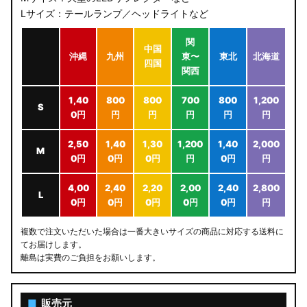
Lサイズ：テールランプ／ヘッドライトなど
関
中国
沖縄
九州
東〜
東北
北海道
四国
関西
1,40
800
800
700
800
1,200
S
0円
円
円
円
円
円
2,50
1,40
1,30
1,200
1,40
2,000
M
0円
0円
0円
円
0円
円
4,00
2,40
2,20
2,00
2,40
2,800
L
0円
0円
0円
0円
0円
円
複数で注文いただいた場合は一番大きいサイズの商品に対応する送料に
てお届けします。
離島は実費のご負担をお願いします。
■
販売元