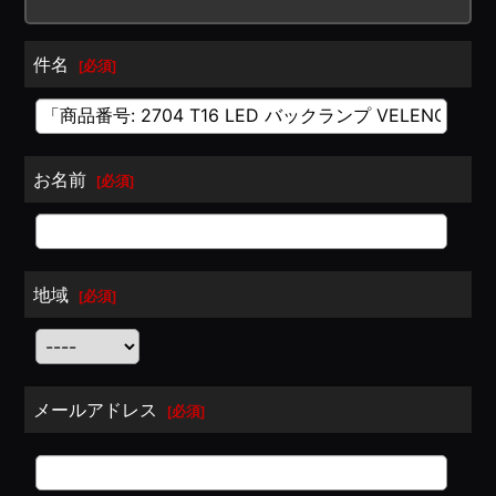
件名
[
必須
]
お名前
[
必須
]
地域
[
必須
]
メールアドレス
[
必須
]