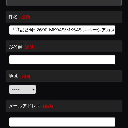
件名
[
必須
]
お名前
[
必須
]
地域
[
必須
]
メールアドレス
[
必須
]