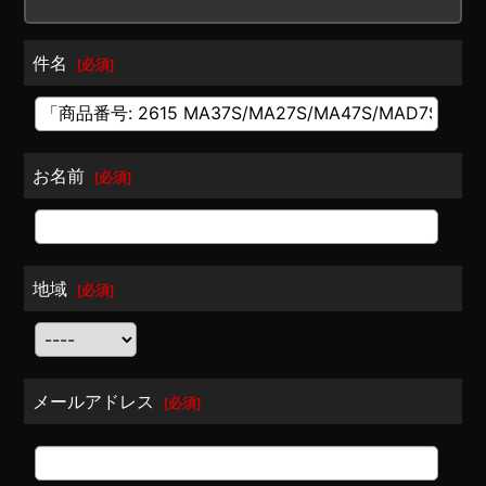
件名
[
必須
]
お名前
[
必須
]
地域
[
必須
]
メールアドレス
[
必須
]