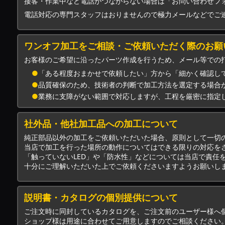
接客・作業中など電話がつながらない場合は「お問い合わせフ
電話対応の専門スタッフはおりませんので極力メールなどでご
ワンオフ加工をご相談・ご依頼いただく際のお願
お客様のご希望に沿ったパーツ作成を行うため、メール等での
●
「ある程度おまかせで依頼したい」方から「細かく確認し
●
品質確保のため、技術者の判断で加工方法を選定する場合
●
業務に支障がない範囲で対応しますが、工程を厳密に指定
社外品・他社加工品への加工について
純正部品以外の加工をご依頼いただいた場合、原則として一切
当店で加工を行った場所の動作についてはできる限りの対応を
「触っていないLED」や「防水性」などについては当店で責任
十分にご理解いただいた上でご依頼くださいますようお願いし
説明書・カタログの個別提供について
ご注文時に同封しているカタログを、ご注文前のユーザー様へ
ショップ様は用途に合わせてご用意しますのでご相談ください