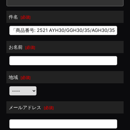
件名
[
必須
]
お名前
[
必須
]
地域
[
必須
]
メールアドレス
[
必須
]