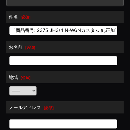
件名
[
必須
]
お名前
[
必須
]
地域
[
必須
]
メールアドレス
[
必須
]