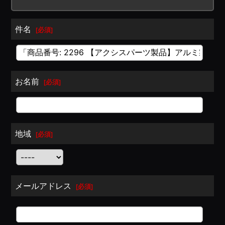
件名
[
必須
]
お名前
[
必須
]
地域
[
必須
]
メールアドレス
[
必須
]