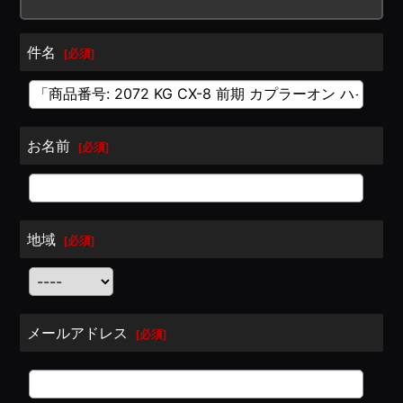
件名
[
必須
]
お名前
[
必須
]
地域
[
必須
]
メールアドレス
[
必須
]