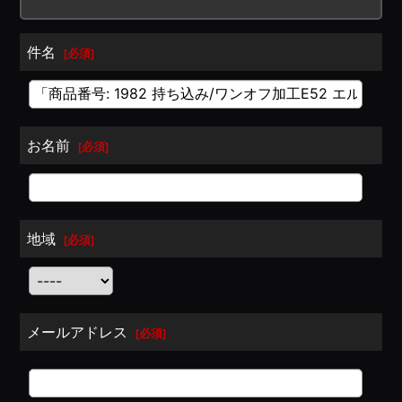
件名
[
必須
]
お名前
[
必須
]
地域
[
必須
]
メールアドレス
[
必須
]