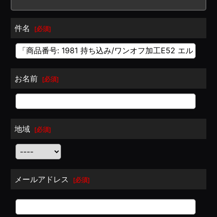
件名
[
必須
]
お名前
[
必須
]
地域
[
必須
]
メールアドレス
[
必須
]