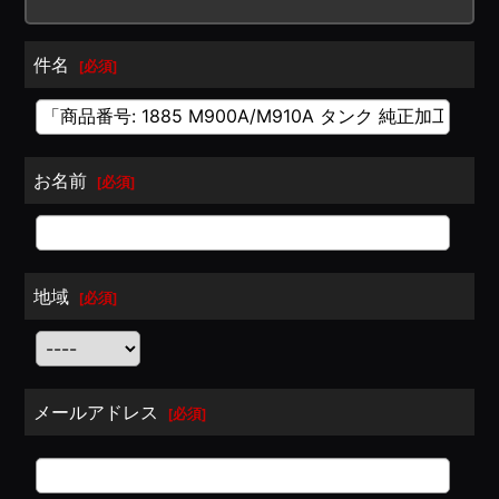
件名
[
必須
]
お名前
[
必須
]
地域
[
必須
]
メールアドレス
[
必須
]