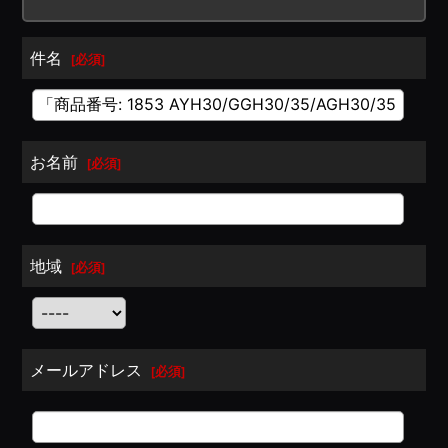
件名
[
必須
]
お名前
[
必須
]
地域
[
必須
]
メールアドレス
[
必須
]